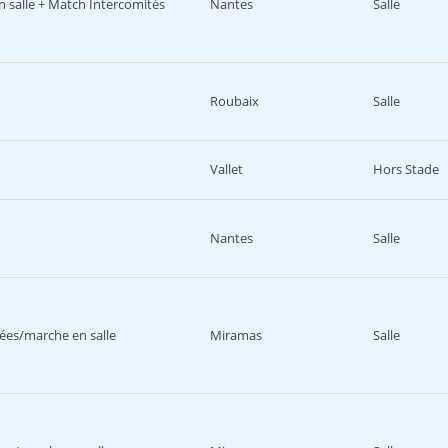
 salle + Match Intercomités
Nantes
Salle
Roubaix
Salle
Vallet
Hors Stade
Nantes
Salle
es/marche en salle
Miramas
Salle