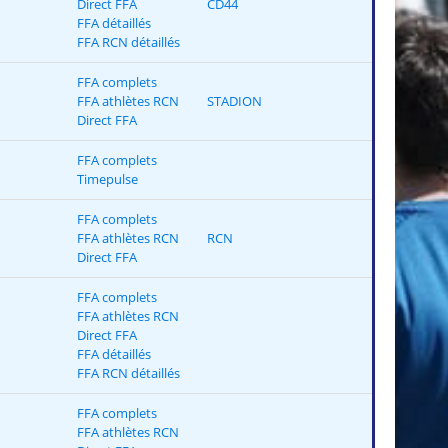
Direct FFA
CD44
FFA détaillés
FFA RCN détaillés
FFA complets
FFA athlètes RCN
STADION
Direct FFA
FFA complets
Timepulse
FFA complets
FFA athlètes RCN
RCN
Direct FFA
FFA complets
FFA athlètes RCN
Direct FFA
FFA détaillés
FFA RCN détaillés
FFA complets
FFA athlètes RCN