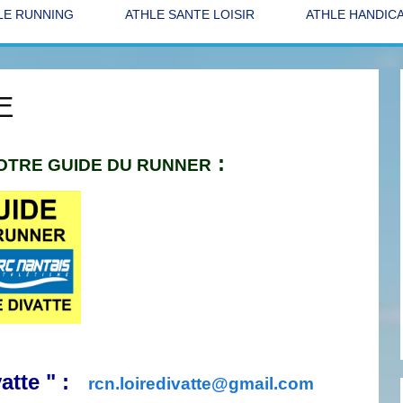
LE RUNNING
ATHLE SANTE LOISIR
ATHLE HANDIC
E
:
VOTRE GUIDE DU RUNNER
vatte " :
rcn.loiredivatte@gmail.com