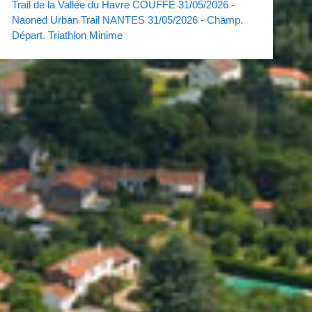
Trail de la Vallée du Havre COUFFE 31/05/2026 -
Naoned Urban Trail NANTES 31/05/2026 - Champ.
Départ. Triathlon Minime