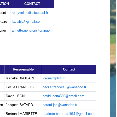
CTION
CONTACT
dent
remyveline@aliceadsl.fr
taire
faclabla@gmail.com
rier
annette.gendron@orange.fr
Responsable
Contact
Isabelle DROUARD
idrouard@sfr.fr
Cécile FRANCOIS
cecile.francois5@wanadoo.fr
David LEON
david.leon4550@gmail.com
en
Jacques BATARD
batard.jac@wanadoo.fr
Bertrand MARIETTE
mariette.bertrand1961@gmail.com