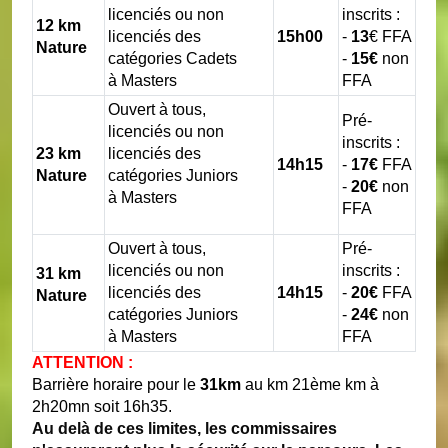
licenciés
ou non
inscrits :
12 km
licenciés des
15h00
-
13
€ FFA
Nature
catégories Cadets
-
15€
non
à
Masters
FFA
Ouvert à tous,
Pré-
licenciés
ou non
inscrits :
23 km
licenciés des
14h15
-
17€
FFA
Nature
catégories Juniors
-
20€
non
à
Masters
FFA
Ouvert à tous,
Pré-
licenciés
ou non
inscrits :
31
km
licenciés des
14h15
-
20€
FFA
Nature
catégories Juniors
-
24
€
non
à
Masters
FFA
ATTENTION :
Barrière horaire pour le
31km
au km 21ème km à
2h20mn soit 16h35.
Au delà de ces limites, les commissaires