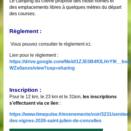
Le camping du chêne propose des mobil homes et
des emplacements libres à quelques mètres du départ
des courses.
Règlement :
Vous pouvez consulter le règlement ici.
Lien pour le règlement :
https://drive.google.com/file/d/1ZJE0B4fOLHrY9I__bo
WZs0anxs/view?usp=sharing
Inscription :
Pour le 12 km, le 23 km et le 31km,
les inscriptions
s’effectuent via ce lien
:
https://www.timepulse.fr/evenements/voir/3231/sentiers
des-vignes-2026-saint-julien-de-concelles