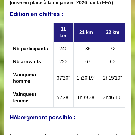
(mise en place à la mi-janvier 2026 par la FFA).
Edition en chiffres :
11
21 km
32 km
km
Nb participants
240
186
72
Nb arrivants
223
167
63
Vainqueur
37'20"
1h20'19"
2h15'10"
homme
Vainqueur
52'28"
1h39'38"
2h46'10"
femme
Hébergement possible :