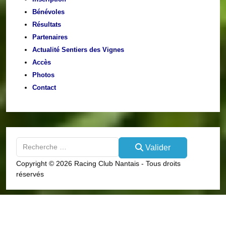
Bénévoles
Résultats
Partenaires
Actualité Sentiers des Vignes
Accès
Photos
Contact
Valider
Valider
Type 2 or more characters for results.
Copyright © 2026 Racing Club Nantais - Tous droits
réservés