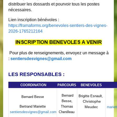
distribuer les dossards et pourvoir tous les postes
nécessaires.
Lien inscription bénévoles :
https://framaforms.org/benevoles-sentiers-des-vignes-
2026-1765212164
Pour plus de renseignements, envoyez un message à
:
sentiersdesvignes@gmail.com
LES RESPONSABLES :
COORDINATION
PARCOURS
BENEVOLES
Bernard
Brigitte Esnault,
Bernard Besse
Besse,
Christophe
Bertrand Mariette
Thomas
Meudec
mariet
sentiersdesvignes@gmail.com
Chenilleau