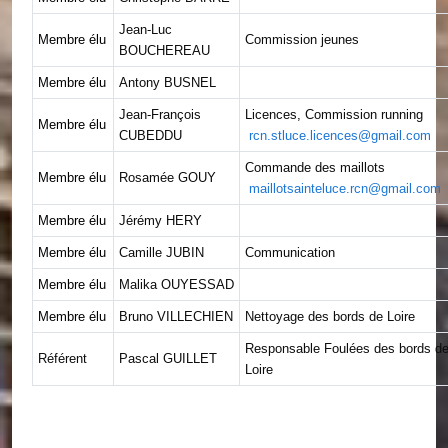
Jean-Luc
Membre élu
Commission jeunes
BOUCHEREAU
Membre élu
Antony BUSNEL
Jean-François
Licences, Commission running
Membre élu
CUBEDDU
rcn.stluce.licences@gmail.com
Commande des maillots
Membre élu
Rosamée GOUY
maillotsainteluce.rcn@gmail.com
Membre élu
Jérémy HERY
Membre élu
Camille JUBIN
Communication
Membre élu
Malika OUYESSAD
Membre élu
Bruno VILLECHIEN
Nettoyage des bords de Loire
Responsable Foulées des bords d
Référent
Pascal GUILLET
Loire