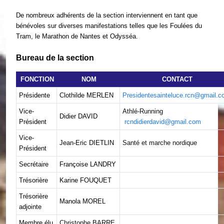
De nombreux adhérents de la section interviennent en tant que
bénévoles sur diverses manifestations telles que les Foulées du
Tram, le Marathon de Nantes et Odysséa.
Bureau de la section
FONCTION
NOM
CONTACT
Présidente
Clothilde MERLEN
Presidentesainteluce.rcn@gmail.
Vice-
Athlé-Running
Didier DAVID
Président
rcndidierdavid@gmail.com
Vice-
Jean-Eric DIETLIN
Santé et marche nordique
Président
Secrétaire
Françoise LANDRY
Trésorière
Karine FOUQUET
Trésorière
Manola MOREL
adjointe
Membre élu
Christophe BARRE