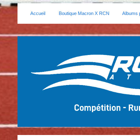
Accueil
Boutique Macron X RCN
Albums 