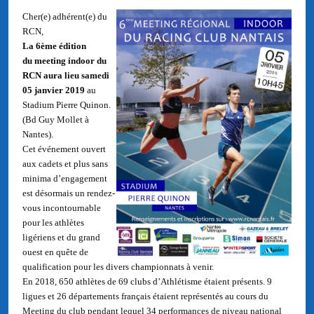
Cher(e) adhérent(e) du
RCN,
La 6
ème édition
du
meeting
indoor du
RCN aura lieu
samedi
05 janvier 2019
au
Stadium Pierre Quinon.
(Bd Guy Mollet à
Nantes).
Cet événement ouvert
aux cadets et plus sans
minima d’engagement
est désormais un rendez-
vous incontournable
pour les athlètes
ligériens et du grand
ouest en quête de
qualification pour les divers championnats à venir.
En 2018, 650 athlètes de 69 clubs d’Athlétisme étaient présents. 9
ligues et 26 départements français étaient représentés au cours du
Meeting du club pendant lequel 34 performances de niveau national