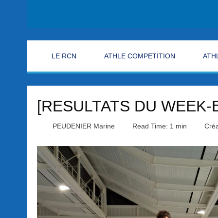
LE RCN
ATHLE COMPETITION
ATH
[RESULTATS DU WEEK-
PEUDENIER Marine
Read Time: 1 min
Créa