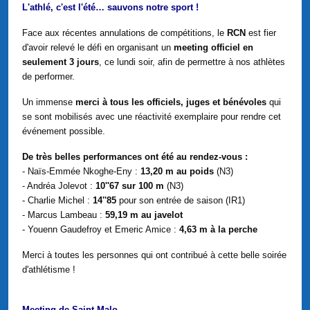
L'athlé, c'est l'été… sauvons notre sport !
Face aux récentes annulations de compétitions, le
RCN
est fier
d'avoir relevé le défi en organisant un
meeting officiel en
seulement 3 jours
, ce lundi soir, afin de permettre à nos athlètes
de performer.
Un immense
merci à tous les officiels, juges et bénévoles
qui
se sont mobilisés avec une réactivité exemplaire pour rendre cet
événement possible.
De très belles performances ont été au rendez-vous :
- Naïs-Emmée Nkoghe-Eny :
13,20 m au poids
(N3)
- Andréa Jolevot :
10''67 sur 100 m
(N3)
- Charlie Michel :
14''85
pour son entrée de saison (IR1)
- Marcus Lambeau :
59,19 m au javelot
- Youenn Gaudefroy et Emeric Amice :
4,63 m à la perche
Merci à toutes les personnes qui ont contribué à cette belle soirée
d'athlétisme !
Meeting de Saint-Malo