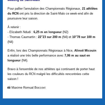
Pour pallier l'annulation des Championnats Régionaux,
21 athlètes
du RCN
ont pris la direction de Saint-Malo ce week-end afin de
poursuivre leur saison.
À retenir :
- Elizabeth Ndudi :
6,25 m en longueur
(N2)
- Thomas Caumartin :
22''23 sur 200 m
(N4) et
10''78 sur 100 m
(N4)
Enfin, lors des Championnats Régionaux à Nice,
Alinoë Micouin
a réalisé une très belle performance avec
7,06 m au saut en
longueur
(N4).
Bravo à l'ensemble de nos athlètes qui continuent de porter haut
les couleurs du RCN malgré les difficultés rencontrées cette
saison !
📸 Maxime Romual Boccovi