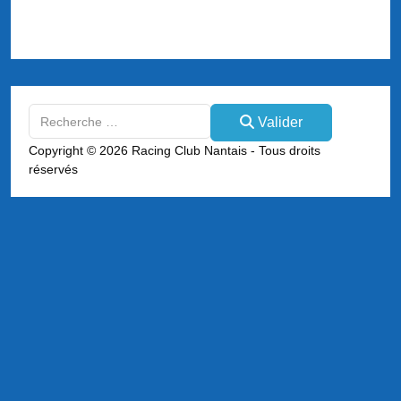
Valider
Valider
Type 2 or more characters for results.
Copyright © 2026 Racing Club Nantais - Tous droits
réservés