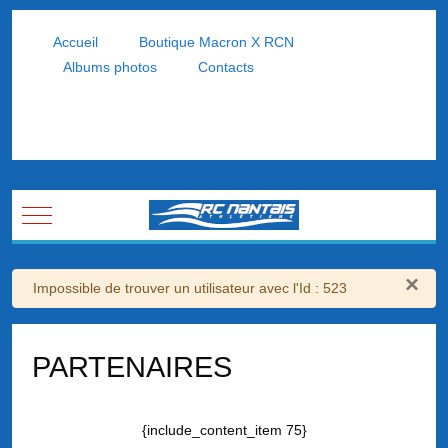
Accueil
Boutique Macron X RCN
Albums photos
Contacts
Mobile Menu Toggle
×
Avertissement
Impossible de trouver un utilisateur avec l'Id : 523
PARTENAIRES
{include_content_item 75}