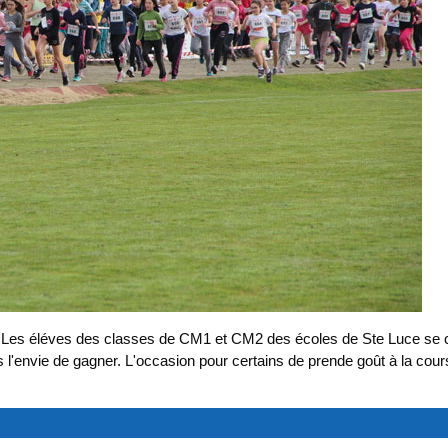
 Les éléves des classes de CM1 et CM2 des écoles de Ste Luce se co
ours l'envie de gagner. L'occasion pour certains de prende goût à la co