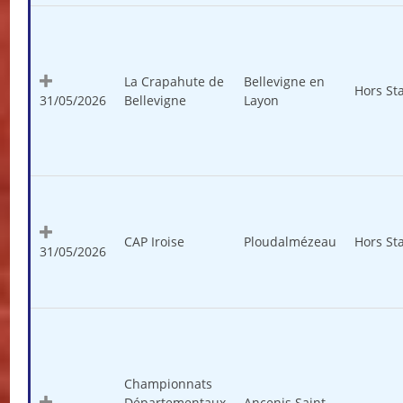
La Crapahute de
Bellevigne en
Hors St
31/05/2026
Bellevigne
Layon
CAP Iroise
Ploudalmézeau
Hors St
31/05/2026
Championnats
Départementaux
Ancenis Saint