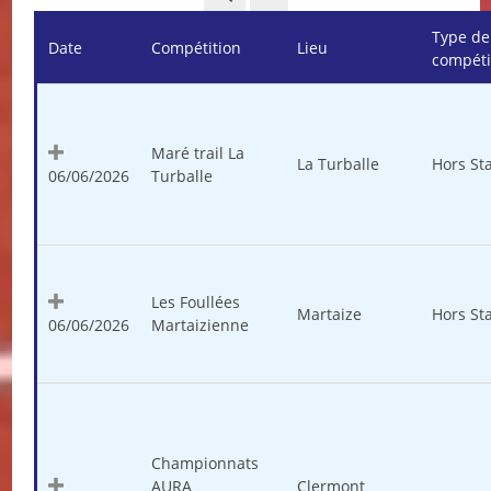
Type de
Date
Compétition
Lieu
compéti
Maré trail La
La Turballe
Hors St
06/06/2026
Turballe
Les Foullées
Martaize
Hors St
06/06/2026
Martaizienne
Championnats
AURA
Clermont