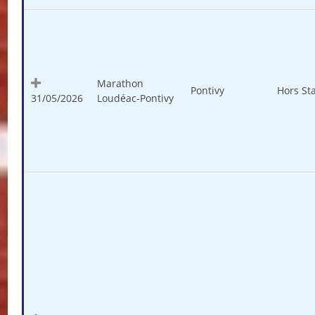
Marathon
Pontivy
Hors St
31/05/2026
Loudéac-Pontivy