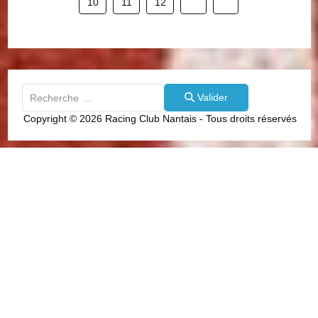
10
11
12
Valider
Valider
Type 2 or more characters for results.
Copyright © 2026 Racing Club Nantais - Tous droits réservés