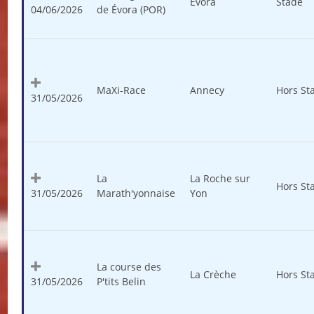
Évora
Stade
04/06/2026
de Évora (POR)
MaXi-Race
Annecy
Hors St
31/05/2026
La
La Roche sur
Hors St
31/05/2026
Marath'yonnaise
Yon
La course des
La Crèche
Hors St
31/05/2026
P'tits Belin