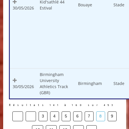
Kid'sathlé 44
Bouaye
Stade
30/05/2026
Estival
Birmingham
University
Birmingham
Stade
30/05/2026
Athletics Track
(GBR)
Résultats 141 à 160 sur 453
3
4
5
6
7
8
9