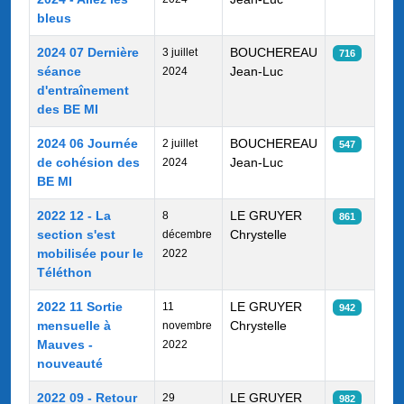
bleus
2024 07 Dernière
BOUCHEREAU
3 juillet
716
séance
Jean-Luc
2024
d'entraînement
des BE MI
2024 06 Journée
BOUCHEREAU
2 juillet
547
de cohésion des
Jean-Luc
2024
BE MI
2022 12 - La
LE GRUYER
8
861
section s'est
Chrystelle
décembre
mobilisée pour le
2022
Téléthon
2022 11 Sortie
LE GRUYER
11
942
mensuelle à
Chrystelle
novembre
Mauves -
2022
nouveauté
2022 09 - Retour
LE GRUYER
29
982