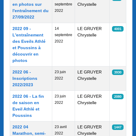
en photos sur
Chrystelle
septembre
l'entraînement du
2022
27/09/2022
2022 09 -
LE GRUYER
14
4001
L'entraînement
Chrystelle
septembre
des Eveils Athlé
2022
et Poussins à
découvrir en
photos
2022 06 -
LE GRUYER
23 juin
3930
Inscriptions
Chrystelle
2022
2022/2023
2022 06 - La fin
LE GRUYER
23 juin
2080
de saison en
Chrystelle
2022
Eveil Athlé et
Poussins
2022 04
LE GRUYER
23 avril
1447
Marathon, semi-
Chrystelle
2022