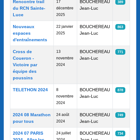
Rencontre trail
BOUCHEREAU
17
389
du RCN Sainte-
Jean-Luc
décembre
Luce
2025
Nouveaux
BOUCHEREAU
22 janvier
863
espaces
Jean-Luc
2025
d'entraînements
Cross de
BOUCHEREAU
13
771
Coueron -
Jean-Luc
novembre
Victoire par
2024
équipe des
poussins
TELETHON 2024
BOUCHEREAU
8
878
Jean-Luc
novembre
2024
2024 08 Marathon
BOUCHEREAU
24 août
749
pour tous
Jean-Luc
2024
2024 07 PARIS
BOUCHEREAU
24 juillet
734
2024 - Allez les
Jean-Luc
2024